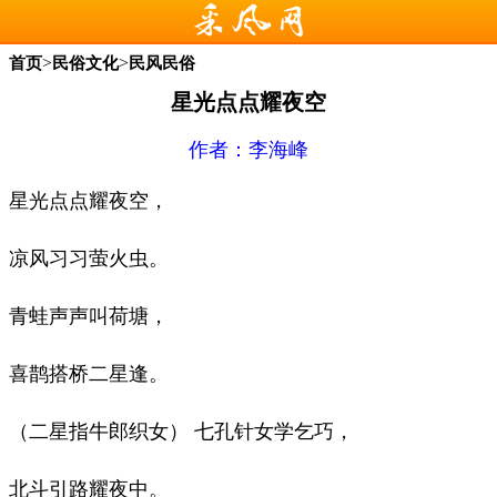
>
>
首页
民俗文化
民风民俗
星光点点耀夜空
作者：
李海峰
星光点点耀夜空，
凉风习习萤火虫。
青蛙声声叫荷塘，
喜鹊搭桥二星逢。
（二星指牛郎织女） 七孔针女学乞巧，
北斗引路耀夜中。