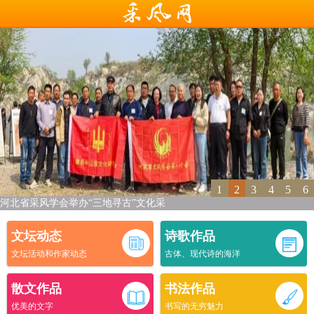
1
2
3
4
5
6
河北省采风学会举办“三地寻古”文化采
文坛动态
诗歌作品
文坛活动和作家动态
古体、现代诗的海洋
散文作品
书法作品
优美的文字
书写的无穷魅力