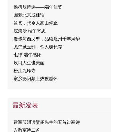
侯树辰诗选——端午佳节
圆梦北京成佳话
爸爸，您令人高山仰止
浣溪沙 端午寄思
漫步河西戈壁，品读瓜州千年风华
戈壁藏玉韵，铁人魂长存
七律 端午感怀
坎坷人生也美丽
松江九峰寺
家乡泌阳频上热搜感怀
最新发表
建军节泪读赞杨先生的五首边塞诗
方敬军诗二首