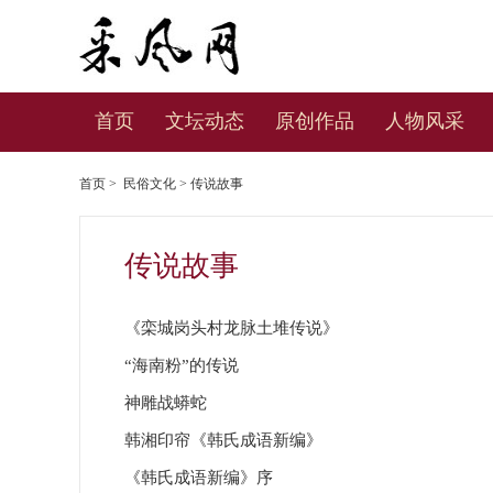
首页
文坛动态
原创作品
人物风采
首页
>
民俗文化
>
传说故事
传说故事
《栾城岗头村龙脉土堆传说》
“海南粉”的传说
神雕战蟒蛇
韩湘印帘《韩氏成语新编》
《韩氏成语新编》序