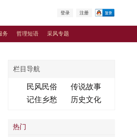
登录
注册
服务
哲理短语
采风专题
栏目导航
民风民俗
传说故事
记住乡愁
历史文化
热门