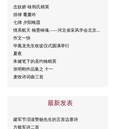
念奴娇·咏韩氏精英
排律 耄耋吟
七律 夕阳晚霞
情系航天 翰墨铸魂——河北省采风学会北京...
作文一快
毕胤龙先生收徒仪式圆满举行
夏夜
朱健笔下的圣约翰精英
张明刚作品集之 十一
麦收诗词曲三首
最新发表
建军节泪读赞杨先生的五首边塞诗
方敬军诗二首