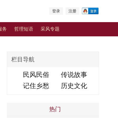
登录
注册
服务
哲理短语
采风专题
栏目导航
民风民俗
传说故事
记住乡愁
历史文化
热门