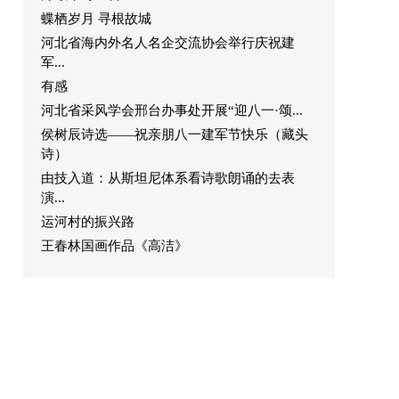
蝶栖岁月 寻根故城
河北省海内外名人名企交流协会举行庆祝建
军...
有感
河北省采风学会邢台办事处开展“迎八一·颂...
侯树辰诗选——祝亲朋八一建军节快乐（藏头
诗）
由技入道：从斯坦尼体系看诗歌朗诵的去表
演...
运河村的振兴路
王春林国画作品《高洁》