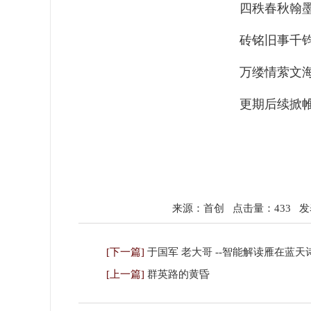
四秩春秋翰
砖铭旧事千
万缕情萦文
更期后续掀
来源：首创
点击量：433
发表
[下一篇]
于国军 老大哥 --智能解读雁在蓝
[上一篇]
群英路的黄昏