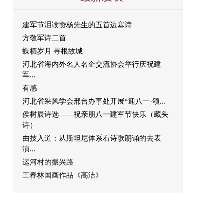
建军节泪读赞杨先生的五首边塞诗
方敬军诗二首
蝶栖岁月 寻根故城
河北省海内外名人名企交流协会举行庆祝建
军...
有感
河北省采风学会邢台办事处开展“迎八一·颂...
侯树辰诗选——祝亲朋八一建军节快乐（藏头
诗）
由技入道：从斯坦尼体系看诗歌朗诵的去表
演...
运河村的振兴路
王春林国画作品《高洁》