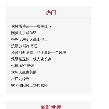
热门
侯树辰诗选——端午佳节
圆梦北京成佳话
爸爸，您令人高山仰止
浣溪沙 端午寄思
漫步河西戈壁，品读瓜州千年风华
戈壁藏玉韵，铁人魂长存
七律 端午感怀
坎坷人生也美丽
松江九峰寺
家乡泌阳频上热搜感怀
最新发表