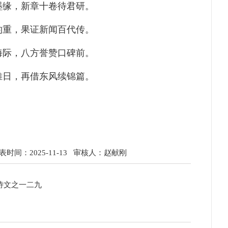
墨缘，新章十卷待君研。
钧重，果证新闻百代传。
海际，八方誉赞口碑前。
帷日，再借东风续锦篇。
时间：2025-11-13
审核人：赵献刚
天诗文之一二九