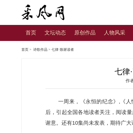
首页
文坛动态
原创作品
人物风采
首页
>
诗歌作品
> 七律·致谢读者
七律
作
一周来，《永恒的纪念》,
《人
后，引起全国各地读者关注，阅读量
谢意。还有
10
集尚未发表，期
待广大