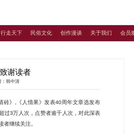
行走天下
民俗文化
创作漫谈
关于我们
会员
·致谢读者
者：韩中清
情砖》,
《人情
果》发表
40
周年文章选发布
超过
3
万人次，点赞者逾千人次，对此深表
读者继续关注。