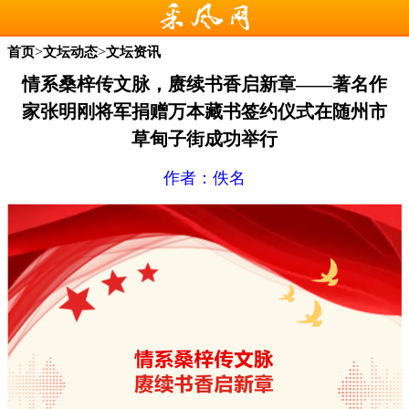
>
>
首页
文坛动态
文坛资讯
情系桑梓传文脉，赓续书香启新章——著名作
家张明刚将军捐赠万本藏书签约仪式在随州市
草甸子街成功举行
作者：佚名