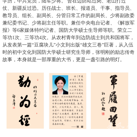
学历，中共党员，陆军少将。 曾在边防站过岗、老山打过
仗、新疆反过恐。历任战士、班长、报道员、干事、指导员、
教导员、组长、副局长、分管日常工作的副局长、少将副政委
兼纪委书记、少将副主任等职。兼任中央电台记者、《解放军
报》等6家媒体特约记者、国防大学硕士生导师等职。荣立二
等功1次、三等功4次。
从农村青年到边防战士到共和国将军，
从发表第一篇“豆腐块儿”小文到出版“雄文三卷”巨著，从入伍
时的初中文化到国防大学硕士研究生导师，张明刚的励志传奇
故事，本身就是一部厚重的大书，更是一盏引路的明灯。