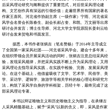
后采风理论研究与阐释提供了重要范式，对后世采风理论建
构、文艺创作具有深远的引领价值；走遍世界所有国家的著名
作家王喜民、河北省作协副主席（一级作家）宁雨、河北省采
风学会名誉会长陈春生、副会长郝占奎、和凯、万文丽等出席
研讨会并发言；博士生导师、河北大学文学院原院长姜剑云给
研讨会发来贺电和书面发言。
据悉，本书作者张炳吉
（笔名赞杨）于
2014年
主导成立
了
全国第一家采风社团
——
河北省采风学会。建会十多年来，
在组织带领会员开展采风活动的同时，张炳吉注意总结采风经
验，发现采风规律，并把采风实践不断上升为采风理论，又用
采风理论去指导采风实践，在实践中检验、完善、发展采风理
论。在这个基础上，他借鉴吸收了文学、艺术学、民俗学、美
学、采访学、逻辑学、旅游学等相关学科的核心理论和研究方
法，构筑了采风学自身的学科框架，历经十年，最终完成了这
部采风理论专著。
本书以辩证唯物主义和历史唯物主义为指导，
在承继古
人采风精髓基础上，赋予
“采风”以新的含义，即，采风是作家