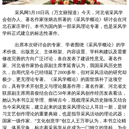
采风网
5
月
10
日
讯（万文丽报道）今天，河北省采风学
会创办人、著名作家张炳吉所著的《采风学概论》研讨会在河
北石家庄举行。本书为国内第一部采风理论专著，也是采风学
学科正式建立的标志性著作。
出席本次研讨会的专家、学者围绕《采风学概论》的学
术价值、出版意义、主体框架、内容设置、学科构建以及需要
修改完善的方向广泛讨论，各自发表了建设性意见。著名作
家、河北省作家协会原副主席李延青认为，我国采风历史悠
久，
自周代至今已经绵延了
2000
多年，但对
采风活动的研究却
极少，更无理论专著。《采风学概论》的面世填补了这项空
白，
具有学术开创意义与理论奠基作用；著名作家、河北省文
联原副主席周喜俊结合自己
50
年来的采风创作经历发表看法，
她认为本书立足学理、熔铸古今，既梳理采风历史脉络又结合
当今采风现实，建立起来的这套采风理论让人耳目一新，是研
习文艺创作理论的重要典籍，也是指导采风活动的理论武器；
国家一级作家、“文化创意学”创立人王万举认为，本书立论精
深、体系完备，标志着
采风学从此成为一门独立的学科，为今