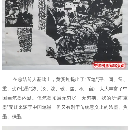
在总结前人基础上，黄宾虹提出了“五笔”(平、圆、留、
重、变)“七墨”(浓、淡、泼、破、焦、积、宿)，大大丰富了中
国画笔墨内涵。但笔墨拓展无穷尽，无穷期。我的所谓“重
墨”无疑来源于中国笔墨，但又有别于传统意义上的浓墨、焦
墨、积墨。