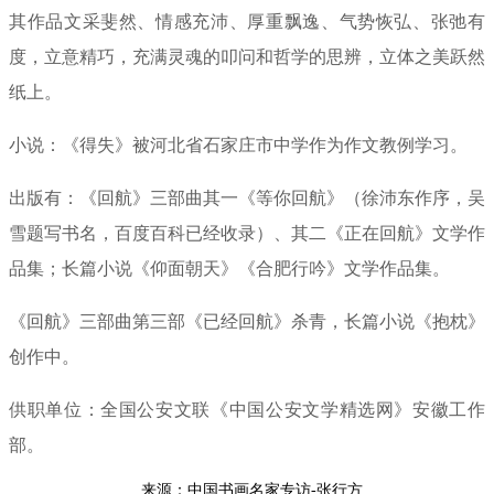
其作品文采斐然、情感充沛、厚重飘逸、气势恢弘、张弛有
度，立意精巧，充满灵魂的叩问和哲学的思辨，立体之美跃然
纸上。
小说：《得失》被河北省石家庄市中学作为作文教例学习。
出版有：《回航》三部曲其一《等你回航》（徐沛东作序，吴
雪题写书名，百度百科已经收录）、其二《正在回航》文学作
品集；长篇小说《仰面朝天》《合肥行吟》文学作品集。
《回航》三部曲第三部《已经回航》杀青，长篇小说《抱枕》
创作中。
供职单位：全国公安文联《中国公安文学精选网》安徽工作
部。
来源：中国书画名家专访-张行方