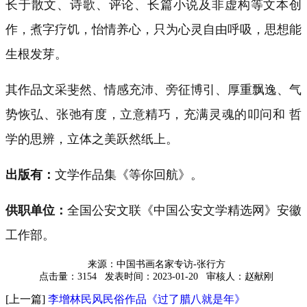
长于散文、诗歌、评论、长篇小说及非虚构等文本创
作，煮字疗饥，怡情养心，只为心灵自由呼吸，思想能
生根发芽。
其作品文采斐然、情感充沛、旁征博引、厚重飘逸、气
势恢弘、张弛有度，立意精巧，充满灵魂的叩问和 哲
学的思辨，立体之美跃然纸上。
出版有：
文学作品集《等你回航》。
供职单位：
全国公安文联《中国公安文学精选网》安徽
工作部。
来源：中国书画名家专访-张行方
点击量：3154
发表时间：2023-01-20
审核人：赵献刚
[上一篇]
李增林民风民俗作品《过了腊八就是年》