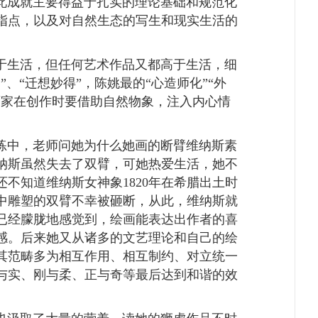
此成就主要得益于扎实的理论基础和规范化
指点，以及对自然生态的写生和现实生活的
于生活，但任何艺术作品又都高于生活，细
神
”
、
“
迁想妙得
”
，陈姚最的
“
心造师化
”“
外
画家在创作时要借助自然物象，注入内心情
练中，老师问她为什么她画的断臂维纳斯素
纳斯虽然失去了双臂，可她热爱生活，她不
还不知道维纳斯女神象
1820
年在希腊出土时
中雕塑的双臂不幸被砸断，从此，维纳斯就
已经朦胧地感觉到，绘画能表达出作者的喜
感。后来她又从诸多的文艺理论和自己的绘
其范畴多为相互作用、相互制约、对立统一
与实、刚与柔、正与奇等最后达到和谐的效