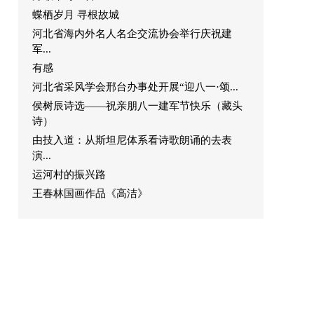
蝶栖岁月 寻根故城
河北省海内外名人名企交流协会举行庆祝建
军...
有感
河北省采风学会邢台办事处开展“迎八一·颂...
侯树辰诗选——祝亲朋八一建军节快乐（藏头
诗）
由技入道：从斯坦尼体系看诗歌朗诵的去表
演...
运河村的振兴路
王春林国画作品《高洁》