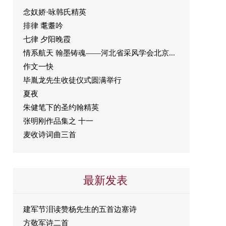
念奴娇·咏韩氏精英
排律 耄耋吟
七律 夕阳晚霞
情系航天 翰墨铸魂——河北省采风学会北京...
作文一快
毕胤龙先生收徒仪式圆满举行
夏夜
朱健笔下的圣约翰精英
张明刚作品集之 十一
麦收诗词曲三首
最新发表
建军节泪读赞杨先生的五首边塞诗
方敬军诗二首