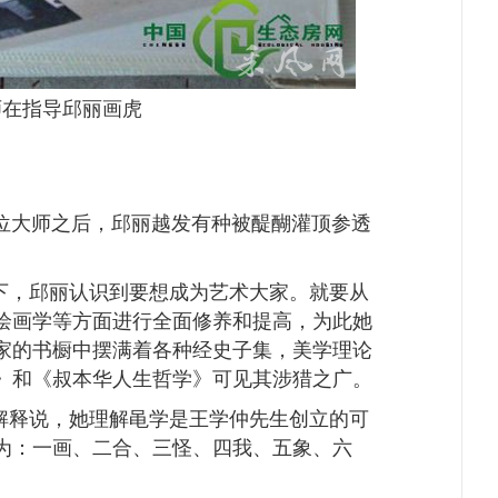
师在指导邱丽画虎
位大师之后，邱丽越发有种被醍醐灌顶参透
下，邱丽认识到要想成为艺术大家。就要从
绘画学等方面进行全面修养和提高，为此她
家的书橱中摆满着各种经史子集，美学理论
》和《叔本华人生哲学》可见其涉猎之广。
解释说，她理解黾学是王学仲先生创立的可
为：一画、二合、三怪、四我、五象、六