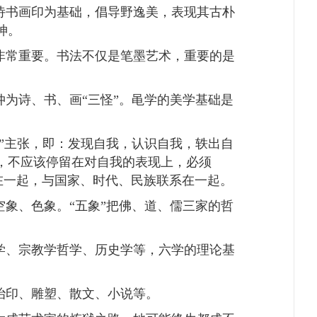
诗书画印为基础，倡导野逸美，表现其古朴
神。
非常重要。书法不仅是笔墨艺术，重要的是
仲为诗、书、画
“
三怪
”
。黾学的美学基础是
”
主张，即：发现自我，认识自我，轶出自
，不应该停留在对自我的表现上，必须
在一起，与国家、时代、民族联系在一起。
空象、色象。
“
五象
”
把佛、道、儒三家的哲
学、宗教学哲学、历史学等，六学的理论基
治印、雕塑、散文、小说等。