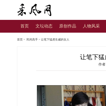
首页
文坛动态
原创作品
人物风采
首页
>
民间高手
> 让笔下猛虎生威的女人
让笔下猛
作者