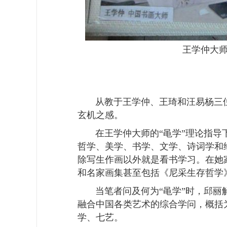
王学仲大
从教于王学仲、王琦和汪易杨三
玄机之感。
在王学仲大师的
“
黾学
”
理论指导
哲学、美学、书学、文学、诗词学和
除写生作画以外就是看书学习。在她
和名家画集甚至包括《尼采生存哲学
当笔者问及何为
“
黾学
”
时，邱丽
融合中国各类艺术的综合学问，概括
学、七艺。