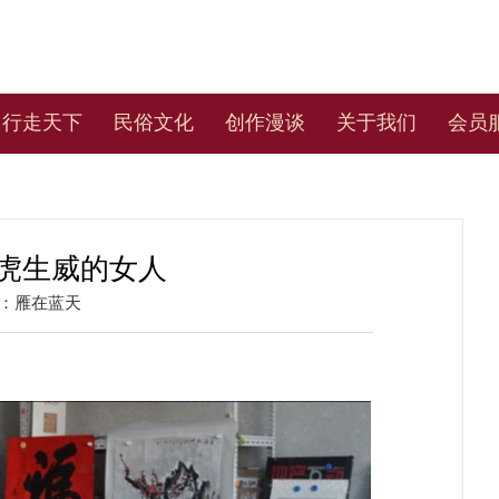
行走天下
民俗文化
创作漫谈
关于我们
会员
虎生威的女人
：
雁在蓝天