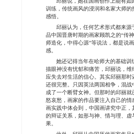
邱丽说，她在国画创作上能有如
训练，传统画风的浸润和名家大师的
感悟。
邱丽认为，任何艺术形式都来源
品中国晋唐时期的画家顾凯之的
“
传
师造化，中得心源
”
等说法，都是说
感。
她还记得当年在哈师大的基础训
描眼神没有忧郁和痛苦，邱丽说，维
应失去对生活的信心。其实邱丽那时
还很完整。只因英法两国相争，混战
成了一个断臂女神。但那时的邱丽就
怒哀愁，画家的作品要注入自己的情
画实践中体会到，中国画讲究中正，
的辩证关系，如形与神、情与理、虚
果。