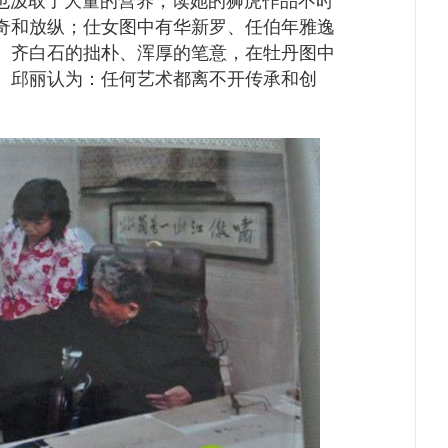
也汲取了大量的营养，读她的狮虎作品不时
奇和放纵；仕女图中有华新罗、任伯年雅逸
、齐白石的拙朴、浑厚的笔意，在牡丹图中
。邱丽认为：任何艺术都离不开传承和创