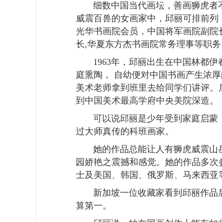
细数中国当代画坛，善画狮虎者
威震百兽的女画家中，邱丽可排前列
光华书画院会员，中国将军画院副院
长
,
华夏东方杰书画院常务理事等职务
1963
年，邱丽出生在中国林都伊
庭熏陶，
自幼便对中国书画产生浓厚
美术老师拿到班里去给同学们讲评。
到中国美术最高学府中央美院深造。
可以说邱丽是少年受到家庭启蒙
过大师真传的科班画家。
她的作品总能让人有狮虎威震山
园娇艳之震撼和感觉。她的作品多次
士及美国、韩国、俄罗斯、马来西亚
新加坡一位收藏家看到邱丽作品
算第一。