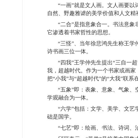
“
一画
”
就是文人画。文人画要以
自然、野趣雅谑的美学价值和人文精
“
二合
”
是指意象合一。书法意象
它渗透着书家哲性的思想。
“
三怪
”
、当年徐悲鸿先生称王学
诗书画三位一体。
“
四我
”
王学仲先生提出
“
三自一超
我，超越时代。作为一个书家或画家
把
“
小我
”
与
“
超越时代
”
的
“
大我
”
联系
“
五象
”
即：表象、意象、气象、
学观融合为一体。
“
六学
”
包括：文学、美学、文艺
础是国学。
“
七艺
”
即：绘画、书法、诗词、