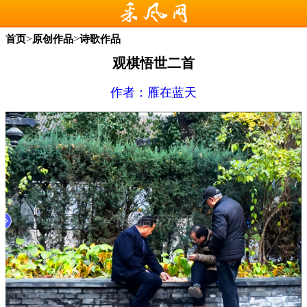
>
>
首页
原创作品
诗歌作品
观棋悟世二首
作者：
雁在蓝天