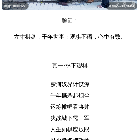
题记：
方寸棋盘，千年世事；观棋不语，心中有数。
其一·林下观棋
楚河汉界计谋深
千年撕杀起烟尘
运筹帷幄看将帅
决战城下需三军
人生如棋应放眼