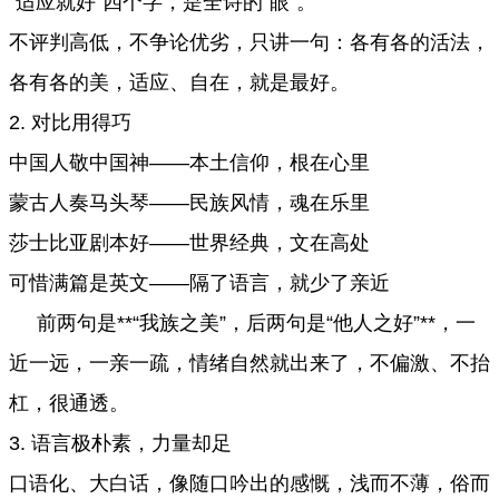
“适应就好”四个字，是全诗的“眼”。
不评判高低，不争论优劣，只讲一句：各有各的活法，
各有各的美，适应、自在，就是最好。
2. 对比用得巧
中国人敬中国神——本土信仰，根在心里
蒙古人奏马头琴——民族风情，魂在乐里
莎士比亚剧本好——世界经典，文在高处
可惜满篇是英文——隔了语言，就少了亲近
前两句是**“我族之美”，后两句是“他人之好”**，一
近一远，一亲一疏，情绪自然就出来了，不偏激、不抬
杠，很通透。
3. 语言极朴素，力量却足
口语化、大白话，像随口吟出的感慨，浅而不薄，俗而