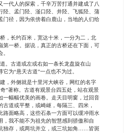
又一代人的探索，千辛万苦打通并建成了八
行陉、孟门陉、滏口陉、井陉、飞狐陉、蒲
孟门径，因为依傍着白鹿山，当地的人们给
桥，长约百米，宽达十米，一分为二，北
巅第一桥。据说，真正的古桥还在下面，可
会。
道。古道或左或右如一条长龙盘旋在山
尊它为“悬天古道”一点也不为过。
建，外侧就是十里河大峡谷，网红的名字
极奇”著称。古道有观景台四五处，站在观景
如一幅幅优美的画卷。走天目明窗，过回音
的古道或平整，或崎岖，每隔三、四米，
比路面略高，这些石条一方面可以缓冲雨水
用，我不能不为祖先的智慧感到骄傲和自
坑独存，或两坑并立，或三坑如角……皆斑