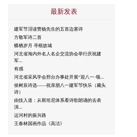
最新发表
建军节泪读赞杨先生的五首边塞诗
方敬军诗二首
蝶栖岁月 寻根故城
河北省海内外名人名企交流协会举行庆祝建
军...
有感
河北省采风学会邢台办事处开展“迎八一·颂...
侯树辰诗选——祝亲朋八一建军节快乐（藏头
诗）
由技入道：从斯坦尼体系看诗歌朗诵的去表
演...
运河村的振兴路
王春林国画作品《高洁》