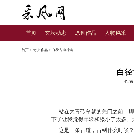
首页
文坛动态
原创作品
人物风采
首页
>
散文作品
> 白径古道行走
白径
作者
站在大青砖垒就的关门之前，脚
一下子让我觉得年轻和矮小了太多、
这是一条古道，古到什么时候？