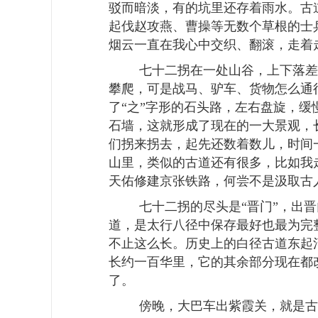
驳而暗淡，有的坑里还存着雨水。古
起伐赵攻燕、曹操等无数个草根的士
烟云一直在我心中交织、翻滚，走着
七十二拐在一处山谷，上下落差
攀爬，可是战马、驴车、货物怎么通
了“之”字形的石头路，左右盘旋，
石墙，这就形成了现在的一大景观，
们拐来拐去，起先还数着数儿，时间
山里，类似的古道还有很多，比如我
天佑修建京张铁路，何尝不是汲取古
七十二拐的尽头是“晋门”，出
道，是太行八径中保存最好也最为完
不止这么长。历史上的白径古道东起
长约一百华里，它的其余部分现在都
了。
傍晚，大巴车出紫霞关，就是古