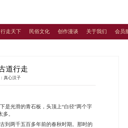
行走天下
民俗文化
创作漫谈
关于我们
会员
古道行走
：
真心汉子
下是光滑的青石板，头顶上“白径”两个字
太多。
古到两千五百多年前的春秋时期。那时的