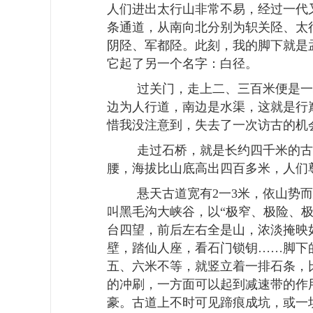
人们进出太行山非常不易，经过一代
条通道，从南向北分别为轵关陉、太
阴陉、军都陉。此刻，我的脚下就是
它起了另一个名字：白径。
过关门，走上二、三百米便是一
边为人行道，南边是水渠，这就是行
惜我没注意到，失去了一次访古的机
走过石桥，就是长约四千米的古
腰，海拔比山底高出四百多米，人们
悬天古道宽有
2
一
3
米，依山势而
叫黑毛沟大峡谷，以“极窄、极险、
台四望，前后左右全是山，浓淡掩映
壁，踏仙人座，看石门锁钥……脚下
五、六米不等，就竖立着一排石条，
的冲刷，一方面可以起到减速带的作
豪。古道上不时可见蹄痕成坑，或一