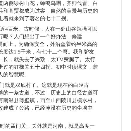
道两侧绿树山花，蝉鸣鸟唱，齐师伐晋、白
兵和商贾都成为过客，自然的美景与历史的
走着就来到了著名的七十二拐。
近
4
百米。古时候，人在一处山谷勉强可以
行呢？人们想出了一个好办法，修建
缓慢而上，为确保安全，外沿垒着约半米高的
长度达
1.5
千米，有七十二个弯。我和驴友
一长，就失去了兴致，太
TM
费腿了。太行
走过的虹梯关五十四拐。初中时读课文，詹
人的智慧呢。
晋门就是双底村了。这就是现在的白陉古
整的一条古道，不过，历史上的白径古道可
河南温县薄壁镇，西至山西陵川县横水村，
改建成了公路，已经淹没在历史的尘埃中
时的孟门关，关外就是河南，就是高度一