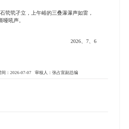
石茕茕孑立，上午峪的三叠瀑瀑声如雷，
嘶哑吼声。
2026、
7
、
6
：2026-07-07
审核人：张占宣副总编