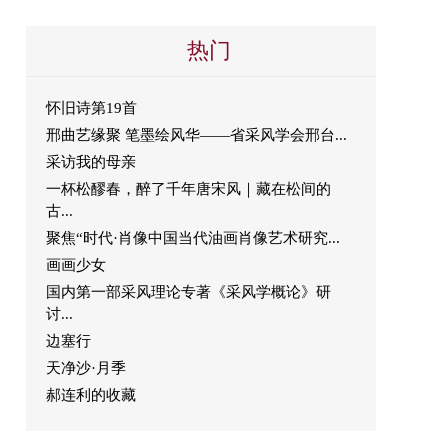
热门
怀旧诗第19首
邢曲艺缘聚 笔墨绘风华——省采风学会邢台...
采访我的母亲
一杯松醪春，醉了千年唐宋风｜藏在松间的
古...
聚焦“时代·肖像中国当代油画肖像艺术研究...
画画少女
国内第一部采风理论专著《采风学概论》研
讨...
边塞行
天净沙·月季
郝连利的收藏