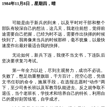
1
984年11
月
8日，星期四，晴
可能是由于新兵的到来，以及平时对干部和整个
部队有较深自己的想法，这几天，我老往前想，觉得前
途需要自己把握，已经为时不远，需要作出抉择的时候
快到了。我将像来当兵的时候那样，毫不犹豫，以最快
速度作出最好最适合我的抉择。
无论如何，新兵下连，我便不当文书，下连队后
坚决要求复习考试。
第一年全力以赴，尽到主观努力，成功不必说。
失败了，憋足劲重整旗鼓，千方百计，挖空心思，凭借
文书任职的命令，施展手段，在选报志愿时
“动作”两
下，至少司务长班以及军教导队能进去。反之就争取不
退伍，当个老班长，学技术和培养自己的特长，利用自
己的爱好刻苦练笔，自学成才。