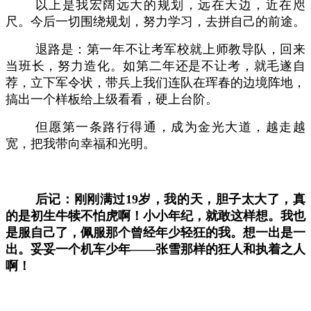
以上是我宏阔远大的规划，远在天边，近在咫
尺。今后一切围绕规划，努力学习，去拼自己的前途。
退路是：第一年不让考军校就上师教导队，回来
当班长，努力造化。如第二年还是不让考，就毛遂自
荐，立下军令状，带兵上我们连队在珲春的边境阵地，
搞出一个样板给上级看看，硬上台阶。
但愿第一条路行得通，成为金光大道，越走越
宽，把我带向幸福和光明。
后记：刚刚满过
19岁，我的天，胆子太大了，真
的是初生牛犊不怕虎啊！小小年纪，就敢这样想。我也
是服自己了，佩服那个曾经年少轻狂的我。想一出是一
出。妥妥一个机车少年——张雪那样的狂人和执着之人
啊！