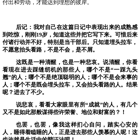
付出和劳动，才能达到理想的彼岸。
后记：我对自己在这篇日记中表现出来的成熟感
到吃惊，刚刚
19岁，知道这些并把它写下来。可惜后来
付诸行动并不好，特别是当干部后。只知道埋头拉车，
不愿意抬头看路，不是不会，是不屑。
这既是一种清醒，也是一种悲哀。说清醒，你看
看现在进去踩缝纫机的那些人，哪个不是
“一踩九头
翘”的人；哪个不是绝顶聪明的人；哪个不是会来事的
人；哪个不是既会埋头拉车，又会抬头看路的人。结果
呢？进去了不少。
说悲哀，看看大家眼里有所
“成就”的人，有几个
又不是如此那般谋得些许荣誉、地位和财富的？！
也罢，也罢，像我这样扪心自问，踏实心安的
人，睡得着瞌睡的人，正是进去那些人羡慕的人呢！这
也许就是生活中的辩证法吧！