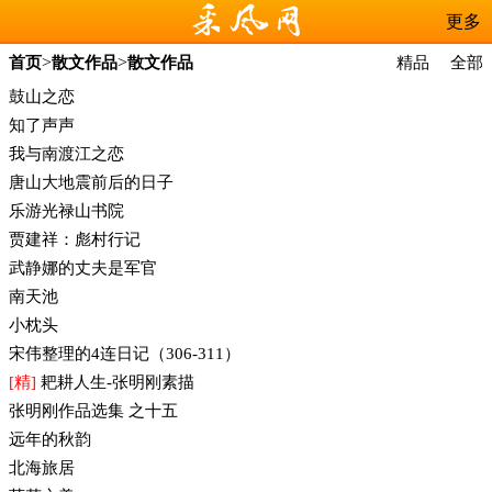
更多
>
>
首页
散文作品
散文作品
精品
全部
鼓山之恋
知了声声
我与南渡江之恋
唐山大地震前后的日子
乐游光禄山书院
贾建祥：彪村行记
武静娜的丈夫是军官
南天池
小枕头
宋伟整理的4连日记（306-311）
[精]
耙耕人生-张明刚素描
张明刚作品选集 之十五
远年的秋韵
北海旅居