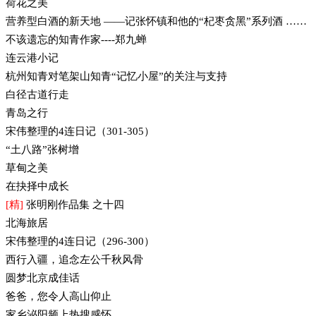
荷花之美
营养型白酒的新天地 ——记张怀镇和他的“杞枣贪黑”系列酒 ……
不该遗忘的知青作家----郑九蝉
连云港小记
杭州知青对笔架山知青“记忆小屋”的关注与支持
白径古道行走
青岛之行
宋伟整理的4连日记（301-305）
“土八路”张树增
草甸之美
在抉择中成长
[精]
张明刚作品集 之十四
北海旅居
宋伟整理的4连日记（296-300）
西行入疆，追念左公千秋风骨
圆梦北京成佳话
爸爸，您令人高山仰止
家乡泌阳频上热搜感怀