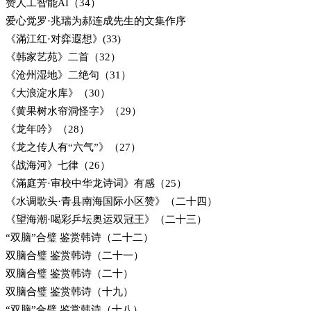
赞人工智能AI（34）
爱心觉罗·兆瑞为郝连成先生的文集作序
《滿江红·对弈遐想》(33)
《韩家艺苑》二首（32）
《沧州湿地》二绝句（31）
《大浪淀水库》（30）
《黄果树水帘洞怪字》（29）
《龙年吟》（28）
《龙之传人有“六气”》（27）
《战海河》七律（26）
《滿庭芳·审校中华龙诗词》有感（25）
《水调歌头·青县南海国际小区赞》（二十四）
《望海潮·喝彩乒坛奥运双冠王》（二十三）
“双脑”合璧 鉴赏韩诗（二十二）
双脑合璧 鉴赏韩诗（二十一）
双脑合璧 鉴赏韩诗（二十）
双脑合璧 鉴赏韩诗（十九）
“双脑”合璧 鉴赏韩诗（十八）