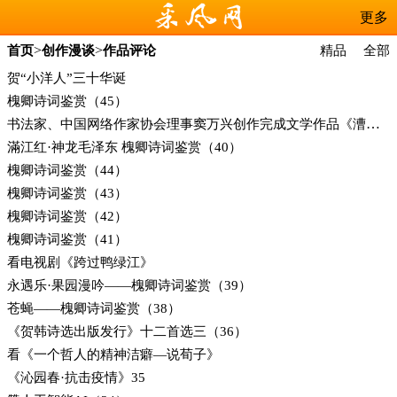
更多
>
>
首页
创作漫谈
作品评论
精品
全部
贺“小洋人”三十华诞
槐卿诗词鉴赏（45）
书法家、中国网络作家协会理事窦万兴创作完成文学作品《漕运赋》
滿江红·神龙毛泽东 槐卿诗词鉴赏（40）
槐卿诗词鉴赏（44）
槐卿诗词鉴赏（43）
槐卿诗词鉴赏（42）
槐卿诗词鉴赏（41）
看电视剧《跨过鸭绿江》
永遇乐·果园漫吟——槐卿诗词鉴赏（39）
苍蝇——槐卿诗词鉴赏（38）
《贺韩诗选出版发行》十二首选三（36）
看《一个哲人的精神洁癖—说荀子》
《沁园春·抗击疫情》35