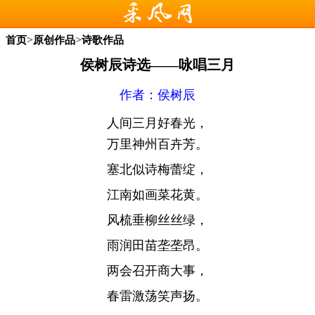
>
>
首页
原创作品
诗歌作品
侯树辰诗选——咏唱三月
作者：侯树辰
人间三月好春光，
万里神州百卉芳。
塞北似诗梅蕾绽，
江南如画菜花黄。
风梳垂柳丝丝绿，
雨润田苗垄垄昂。
两会召开商大事，
春雷激荡笑声扬。