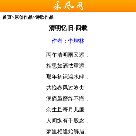
>
>
首页
原创作品
诗歌作品
清明忆旧·四载
作者：李增林
丙午清明雨又添，
相思如酒怯重添。
那年初识滦水畔，
共挽春风过岁尖。
病痛虽磨终不悔，
余生且寄月儿廉。
人间纵有千般念，
梦里相逢始解眉。