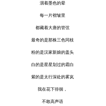
洇着墨色的晕
每一片褶皱里
都藏着大唐的管弦
最奇的是那株三色同枝
粉的是汉家新娘的盖头
白的是星星划过的霜白
紫的是太行深处的雾岚
我在花下徘徊，
不敢高声语