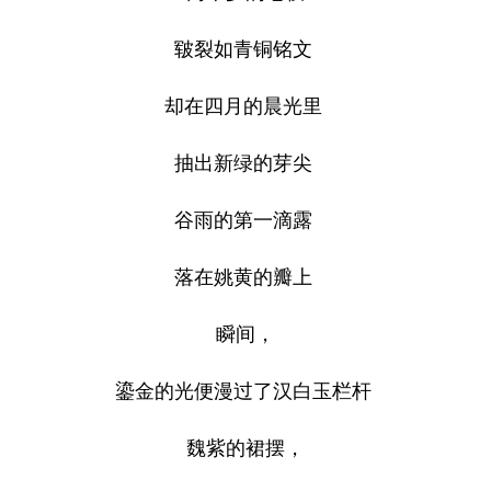
皲裂如青铜铭文
却在四月的晨光里
抽出新绿的芽尖
谷雨的第一滴露
落在姚黄的瓣上
瞬间，
鎏金的光便漫过了汉白玉栏杆
魏紫的裙摆，