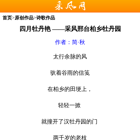
>
>
首页
原创作品
诗歌作品
四月牡丹艳 ——采风邢台柏乡牡丹园
作者：简·秋
太行余脉的风
驮着谷雨的信笺
在柏乡的田埂上，
轻轻一掀
就撞开了汉牡丹园的门
两千岁的老枝