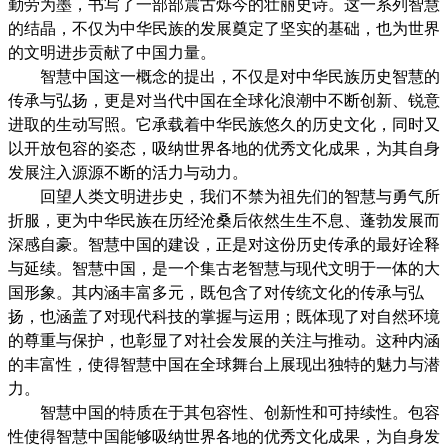
勤劳为墨，书写了一部部震古烁今的壮丽史诗。这一系列智慧
的结晶，不仅为中华民族的发展奠定了坚实的基础，也为世界
的文明进步贡献了中国力量。
智慧中国这一概念的提出，不仅是对中华民族历史智慧的
传承与弘扬，更是对当代中国在全球化浪潮中不断创新、锐意
进取的生动写照。它承载着中华民族悠久的历史文化，同时又
以开放包容的姿态，吸纳世界各地的优秀文化成果，为其自身
发展注入源源不断的活力与动力。
回望人类文明进步史，我们不禁为祖先们的智慧与勇气所
折服，更为中华民族在历经沧桑后依然生生不息、蓬勃发展而
深感自豪。智慧中国的建设，正是对这份历史传承的最好诠释
与延续。智慧中国，是一个集古老智慧与现代文明于一体的大
国形象。其内涵丰富多元，既包含了对传统文化的传承与弘
扬，也涵盖了对现代科技的掌握与运用；既体现了对自然环境
的尊重与保护，也彰显了对社会发展的关注与推动。这种内涵
的丰富性，使得智慧中国在全球舞台上展现出独特的魅力与潜
力。
智慧中国的特质在于其包容性、创新性和可持续性。包容
性使得智慧中国能够吸纳世界各地的优秀文化成果，为自身发