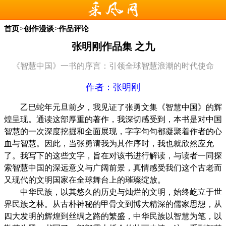
>
>
首页
创作漫谈
作品评论
张明刚作品集 之九
《智慧中国》一书的序言：引领全球智慧浪潮的时代使命
作者：张明刚
乙巳蛇年元旦前夕，我见证了张勇文集《智慧中国》的辉
煌呈现。通读这部厚重的著作，我深切感受到，本书是对中国
智慧的一次深度挖掘和全面展现，字字句句都凝聚着作者的心
血与智慧。因此，当张勇请我为其作序时，我也就欣然应允
了。我写下的这些文字，旨在对该书进行解读，与读者一同探
索智慧中国的深远意义与广阔前景，真情感受我们这个古老而
又现代的文明国家在全球舞台上的璀璨绽放。
中华民族，以其悠久的历史与灿烂的文明，始终屹立于世
界民族之林。从古朴神秘的甲骨文到博大精深的儒家思想，从
四大发明的辉煌到丝绸之路的繁盛，中华民族以智慧为笔，以