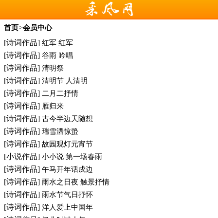
>
首页
会员中心
[诗词作品]
红军 红军
[诗词作品]
谷雨 吟唱
[诗词作品]
清明祭
[诗词作品]
清明节 人清明
[诗词作品]
二月二抒情
[诗词作品]
雁归来
[诗词作品]
古今半边天随想
[诗词作品]
瑞雪洒惊蛰
[诗词作品]
故园观灯元宵节
[小说作品]
小小说 第一场春雨
[诗词作品]
午马开年话戍边
[诗词作品]
雨水之日夜 触景抒情
[诗词作品]
雨水节气日抒怀
[诗词作品]
洋人爱上中国年