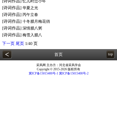
[诗词作品]
忆儿时过小年
[诗词作品]
华夏之光
[诗词作品]
丙午立春
[诗词作品]
十冬腊月梅花俏
[诗词作品]
深情腊八粥
[诗词作品]
梅雪入腊八
下一页
尾页
1/40 页
<
首页
top
采风网 主办方：河北省采风学会
Copyright © 2015-2026 版权所有
冀ICP备15015400号-1
冀ICP备15015400号-2