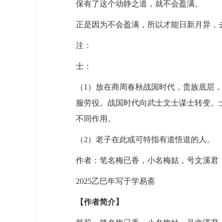
保有了这个动静之道，就不会盈满。
正是因为不会盈满，所以才能日新月异，
注：
士：
（
1
）放在商周春秋战国时代，贵族底层
服劳役。战国时代向武士文士谋士转变。
不同作用。
（
2
）老子在此或可特指有道悟道的人。
作者：笔名梅已香，小名梅姑，号文溪君
2025
乙巳年写于学易斋
【
作者简介
】