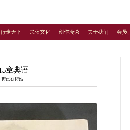
行走天下
民俗文化
创作漫谈
关于我们
会员
15章典语
：
梅已香梅姑