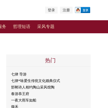
登录
注册
服务
哲理短语
采风专题
热门
七律 导游
七律*咏爱生传统文化婚典仪式
邯郸诗人相约陶山采风馆陶
春游恭王府
一夜大雨车如船
颂禾