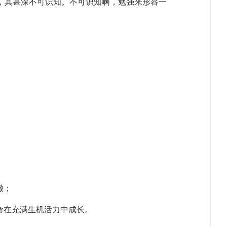
，其甚深不可识知。不可识知啊，勉强来形容一
澈；
命在充满生机活力中成长。