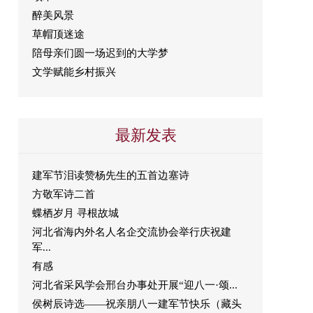
醉美风景
草帽顶迷途
陪母亲们圆一场迟到的大学梦
文学赋能乡村振兴
最新发表
建军节泪读赞杨先生的五首边塞诗
方敬军诗二首
蝶栖岁月 寻根故城
河北省海内外名人名企交流协会举行庆祝建
军...
有感
河北省采风学会邢台办事处开展“迎八一·颂...
侯树辰诗选——祝亲朋八一建军节快乐（藏头