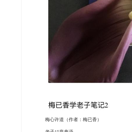
梅心许道（作者：梅已香）
老子
15
章典语