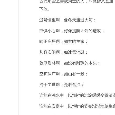
古代那些上善成为士的人，即微妙又玄通
下他。
迟疑慎重啊，像冬天渡过大河；
戒惧小心啊，好像提防四邻的进攻；
端正庄严啊，如客临主家；
从容安闲啊，如冰雪消融；
敦厚质朴啊，如没有雕琢的木头；
空旷深广啊，如山谷一般；
混于尘世啊，是若含浊；
谁能在浊水中，以“静”的沉淀缓缓变得清
谁能在安定中，以“动”的节奏渐渐地使生