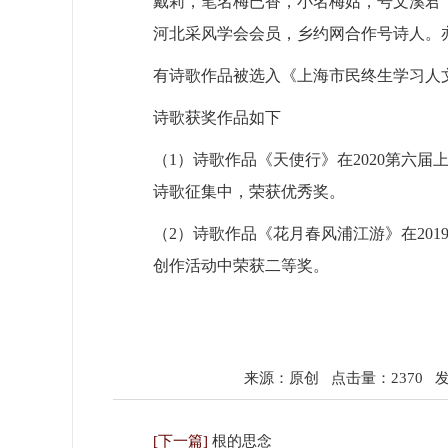
戴莉，笔名梅已香，小名梅姑，号文溪君
河北采风学会会员，乡约网合作号诗人。亦
有诗歌作品被选入《上海市民终生学习人
诗歌获奖作品如下
（
1
）诗歌作品《天使行》在
2020
第六届上
诗歌征集中，荣获优秀奖。
（
2
）诗歌作品《花月春风浦江游》在
201
创作活动中荣获二等奖。
来源：原创
点击量：2370
发表
[下一篇]
根的思念