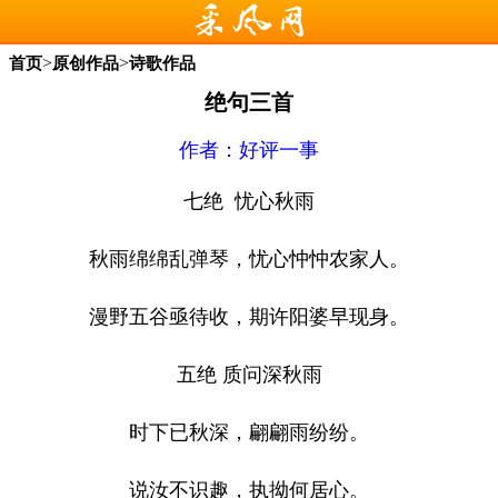
>
>
首页
原创作品
诗歌作品
绝句三首
作者：
好评一事
七绝
忧心秋雨
秋雨绵绵乱弹琴，忧心忡忡农家人。
漫野五谷亟待收，期许阳婆早现身。
五绝 质问深秋雨
时下已秋深，翩翩雨纷纷。
说汝不识趣，执拗何居心。