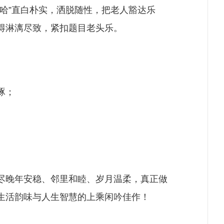
哈哈”直白朴实，洒脱随性，把老人豁达乐
得淋漓尽致，紧扣题目老头乐。
琢；
尽晚年安稳、邻里和睦、岁月温柔，真正做
生活韵味与人生智慧的上乘闲吟佳作！