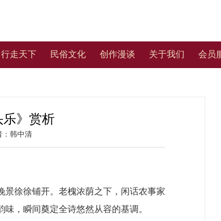
行走天下
民俗文化
创作漫谈
关于我们
会员
头乐》赏析
者：
韩中清
晚景徐徐铺开。老槐浓荫之下，闲话农事家
韵味，瞬间奠定全诗悠然从容的基调。