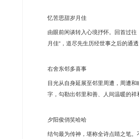
忆苦思甜岁月佳
由眼前闲谈转入心境抒怀。回首过往
月佳”，道尽先生历经世事之后的通
右舍东邻多喜事
目光从自身延展至邻里周遭，周遭和
字，勾勒出邻里和善、人间温暖的祥
夕阳俊俏笑哈哈
结句最为传神，堪称全诗点睛之笔。