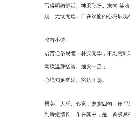
写得明媚鲜活、神采飞扬。末句
“笑
观、无忧无虑、自在欢愉的心境展现
整首小诗：
语言通俗易懂、朴实无华，不刻意雕
意境温馨恬淡、烟火十足；
心境知足常乐、豁达开朗。
景美、人乐、心宽，寥寥四句，便写
到诗短情长，乐在其中，是一首极具