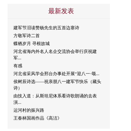
最新发表
建军节泪读赞杨先生的五首边塞诗
方敬军诗二首
蝶栖岁月 寻根故城
河北省海内外名人名企交流协会举行庆祝建
军...
有感
河北省采风学会邢台办事处开展“迎八一·颂...
侯树辰诗选——祝亲朋八一建军节快乐（藏头
诗）
由技入道：从斯坦尼体系看诗歌朗诵的去表
演...
运河村的振兴路
王春林国画作品《高洁》