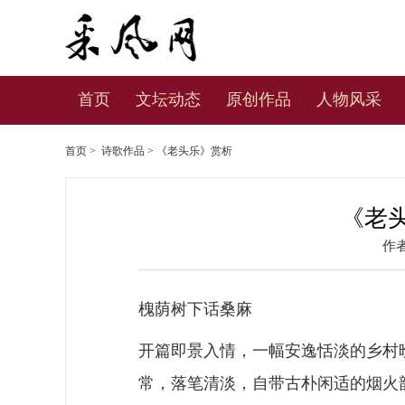
首页
文坛动态
原创作品
人物风采
首页
>
诗歌作品
> 《老头乐》赏析
《老
作
槐荫树下话桑麻
开篇即景入情，一幅安逸恬淡的乡村
常，落笔清淡，自带古朴闲适的烟火