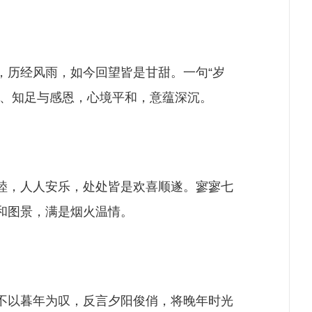
，历经风雨，如今回望皆是甘甜。一句
“岁
透、知足与感恩，心境平和，意蕴深沉。
睦，人人安乐，处处皆是欢喜顺遂。寥寥七
和图景，满是烟火温情。
不以暮年为叹，反言夕阳俊俏，将晚年时光