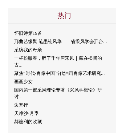
热门
怀旧诗第19首
邢曲艺缘聚 笔墨绘风华——省采风学会邢台...
采访我的母亲
一杯松醪春，醉了千年唐宋风｜藏在松间的
古...
聚焦“时代·肖像中国当代油画肖像艺术研究...
画画少女
国内第一部采风理论专著《采风学概论》研
讨...
边塞行
天净沙·月季
郝连利的收藏