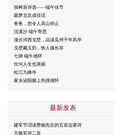
侯树辰诗选——端午佳节
圆梦北京成佳话
爸爸，您令人高山仰止
浣溪沙 端午寄思
漫步河西戈壁，品读瓜州千年风华
戈壁藏玉韵，铁人魂长存
七律 端午感怀
坎坷人生也美丽
松江九峰寺
家乡泌阳频上热搜感怀
最新发表
建军节泪读赞杨先生的五首边塞诗
方敬军诗二首