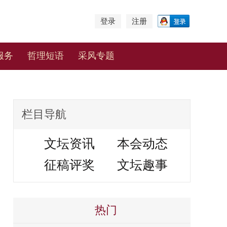
登录
注册
服务
哲理短语
采风专题
栏目导航
文坛资讯
本会动态
征稿评奖
文坛趣事
热门