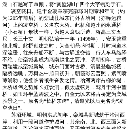
湖山石题写了匾额，将“黉壁湖山”四个大字镌刻于石。
凌空晓日。建于金朝章宗完颜璟时期泰和年间（约
为1205年前后）的栾城县城东门外古冶河（亦称运粮
河）上的凌空桥，又名东大桥。此桥和赵州的永通桥
（小石桥）形状一样，为赵人裒钱所造。桥高三丈五
尺，长三十丈。明朝弘治十一年（1498年），安玉曾重
修此桥。此桥创建之时，为金朝鼎盛时期，其时河道水
深流缓，往来舟船不断，与古驿道交错，行人车马络绎
不绝，使栾城县成为燕南赵北之要冲。明朝初年，古桥
西端建成栾城新城．城东门面对古桥。清晨登临城楼，
隔桥远眺，万树丛中旭日初升，朝霞彩云普照，紫气喷
薄涌动，使登临者顿生奋发之情。冶河两岸占柳护堤，
大桥雄伟之势如长虹饮涧，似太虚弦月，驾舟于河中望
桥，如玉环半坠碧波之中。自金元以来将古桥定为栾城
胜景之一。原名为“长桥东跨”，清道光以后更名为“凌
空晓日”。
莲沼环城。明朝洪武初年，栾城县新城筑于冶河西
岸，利用一段河道作护城河，其余南、北、西三面为新
开河道，引冶河水环城而绕，又于护城河东南角建起水