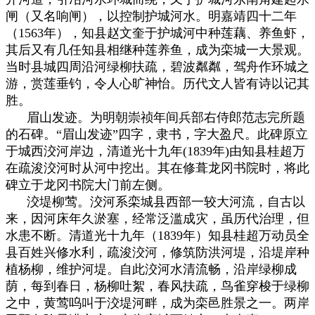
闸（又名响闸），以控制护城河水。明嘉靖四十二年
（1563年），知县赵文奎于护城河中种莲藕、养鱼虾，
其后又有几任知县相继种莲养鱼，成为栾城一大景观。
当时县城四周沿河绿柳扶疏，碧波粼粼，驾舟作环城之
游，赏莲垂钓，令人心旷神怡。历代文人皆有诗以记其
胜。
眉山发迹。为明朝崇祯年间兵部右侍郎范志完所题
的石碑。“眉山发迹”四字，隶书，字大盈尺。此碑原立
于城西洨河岸边，清道光十九年(1839年)由知县桂超万
在疏浚洨河时从河中挖出。其在修葺龙冈书院时，将此
碑立于龙冈书院大门前左侧。
洨堤柳莺。洨河系栾城县西部一较大河流，自古以
来，因河床年久淤塞，经常泛滥成灾，虽历代治理，但
水患不断。清道光十九年（1839年）知县桂超万动员全
县百姓兴修水利，疏浚洨河，修筑防洪河堤，沿堤岸种
植杨柳，维护河堤。自此洨河水清流畅，沿岸绿柳成
荫，每到春日，杨柳吐絮，春风扶疏，鸟雀穿梭于绿柳
之中，黄莺呜叫于洨堤河畔，成为栾邑胜景之一。两岸