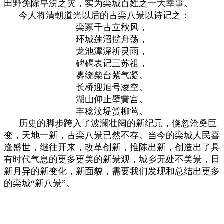
田野免除旱涝之灾，实为栾城百姓之一大幸事。
今人将清朝道光以后的古栾八景以诗记之：
栾冢千古立秋风，
环城莲沼揽舟荡，
龙池潭深祈灵雨，
碑碣表记三苏祖，
雾绕柴台紫气凝。
长桥迎旭号凌空。
湖山仰止壁黉宫。
丰稔汶堤赏柳莺。
历史的脚步跨入了波澜壮阔的新纪元，倏忽沧桑巨
变，天地一新，古栾八景已然不存。当今的栾城人民喜
逢盛世，继往开来，改革创新，推陈出新，创造出了具
有时代气息的更多更美的新景观，城乡无处不美景，日
新月异的新变化，新面貌，需要我们发现和总结出更多
的栾城“新八景”。