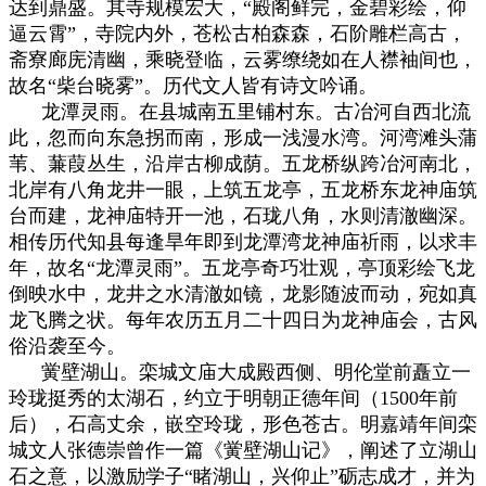
达到鼎盛。其寺规模宏大，“殿阁鲜完，金碧彩绘，仰
逼云霄”，寺院内外，苍松古柏森森，石阶雕栏高古，
斋寮廊庑清幽，乘晓登临，云雾缭绕如在人襟袖间也，
故名“柴台晓雾”。历代文人皆有诗文吟诵。
龙潭灵雨。在县城南五里铺村东。古冶河自西北流
此，忽而向东急拐而南，形成一浅漫水湾。河湾滩头蒲
苇、蒹葭丛生，沿岸古柳成荫。五龙桥纵跨冶河南北，
北岸有八角龙井一眼，上筑五龙亭，五龙桥东龙神庙筑
台而建，龙神庙特开一池，石珑八角，水则清澈幽深。
相传历代知县每逢旱年即到龙潭湾龙神庙祈雨，以求丰
年，故名“龙潭灵雨”。五龙亭奇巧壮观，亭顶彩绘飞龙
倒映水中，龙井之水清澈如镜，龙影随波而动，宛如真
龙飞腾之状。每年农历五月二十四日为龙神庙会，古风
俗沿袭至今。
黉壁湖山。栾城文庙大成殿西侧、明伦堂前矗立一
玲珑挺秀的太湖石，约立于明朝正德年间（1500年前
后），石高丈余，嵌空玲珑，形色苍古。明嘉靖年间栾
城文人张德崇曾作一篇《黉壁湖山记》，阐述了立湖山
石之意，以激励学子“睹湖山，兴仰止”砺志成才，并为