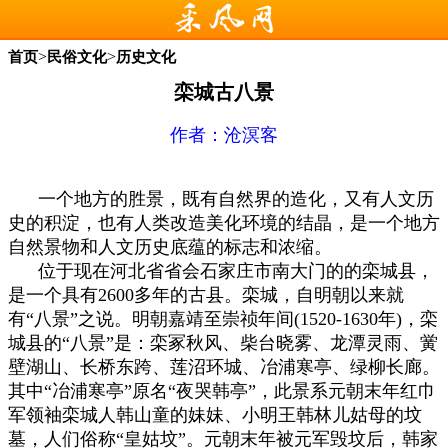
>
>
首页
民俗文化
历史文化
栾城古八景
作者：
沧溟客
一个地方的胜景，既有自然界的造化，又有人文历
史的积淀，也有人类改造美化环境的结晶，是一个地方
自然景物和人文历史底蕴的标志和浓缩。
位于现在河北省省会石家庄市南大门的的栾城县，
是一个具有2600多年的古县。栾城，自明朝以来就
有“八景”之说。明朝嘉靖至崇祯年间(1520-1630年)，栾
城县的“八景”是：栾冢秋风、柴台晓雾、龙潭灵雨、黉
壁湖山、长桥东跨、莲沼环城、冶浦寒亭、绿柳长廊。
其中“冶浦寒亭”原名“夜哭韩亭”，此景系元朝末年红巾
军领袖栾城人韩山童的妹妹、小明王韩林儿姑母的坟
墓，人们俗称“皇姑坟”。元朝末年被元军毁坟后，韩家