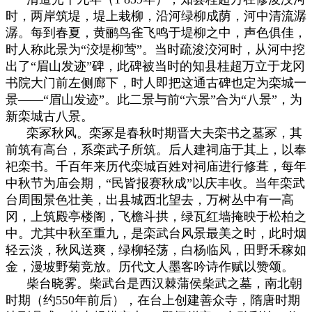
时，两岸筑堤，堤上栽柳，沿河绿柳成荫，河中清流潺
潺。每到春夏，黄鹂鸟雀飞鸣于堤柳之中，声色俱佳，
时人称此景为“洨堤柳莺”。当时疏浚洨河时，从河中挖
出了“眉山发迹”碑，此碑被当时的知县桂超万立于龙冈
书院大门前左侧廊下，时人即把这通古碑也定为栾城一
景——“眉山发迹”。此二景与前“六景”合为“八景”，为
新栾城古八景。
栾冢秋风。栾冢是春秋时期晋大夫栾书之墓冢，其
前筑有高台，系栾武子所筑。后人建祠庙于其上，以奉
祀栾书。千百年来历代栾城百姓对祠庙进行修葺，每年
中秋节为庙会期，“民皆报赛秋成”以庆丰收。当年栾武
台周围景色壮美，出县城西北望去，万树丛中有一高
冈，上筑殿亭楼阁，飞檐斗拱，绿瓦红墙掩映于松柏之
中。尤其中秋至重九，是栾武台风景最美之时，此时烟
轻云淡，秋风送爽，绿柳轻荡，白杨临风，田野禾稼如
金，漫坡野菊竞放。历代文人墨客吟诗作赋以赞颂。
柴台晓雾。柴武台是西汉棘蒲侯柴武之墓，南北朝
时期（约550年前后），在台上创建善众寺，隋唐时期