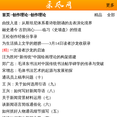
更多
>
>
首页
创作理论
创作理论
精品
全部
由技入道：从斯坦尼体系看诗歌朗诵的去表演化境界
融史通今 古韵润心——临习《史墙盘》的悟道
王松创作经验分享录
为生活插上文学的翅膀——3月14日读者沙龙收获录
[精]
一次读者沙龙的启迪
汪为胜对“新传统”中国绘画理论的构架搭建
郑广志：毛泽东书法对中国传统书法帖学碑学的传承与突破
宋增志：毛体书法艺术的起源与发展初探
通讯员上稿率问题（十）
王 兴：关于如何选用引语（九）
王兴：如何写好新闻导语（八）
关于新闻背景材料运用（七）
谈新闻语言简练通俗化（六）
如何抓好人物通讯细节描写（五）