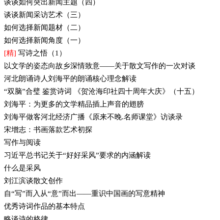
谈谈如何突出新闻主题（四）
谈谈新闻采访艺术（三）
如何选择新闻题材（二）
如何选择新闻角度（一）
[精]
写诗之悟（1）
以文学的姿态向故乡深情致意——关于散文写作的一次对谈
河北朗诵诗人刘海平的朗诵核心理念解读
“双脑”合璧 鉴赏诗词 《贺沧海印社四十周年大庆》（十五）
刘海平：为更多的文学精品插上声音的翅膀
刘海平做客河北经济广播《原来不晚.名师课堂》访谈录
宋增志：书画落款艺术初探
写作与阅读
习近平总书记关于“好好采风”要求的内涵解读
什么是采风
刘江滨谈散文创作
自“写”而入从“意”而出——重识中国画的写意精神
优秀诗词作品的基本特点
略谈诗的格律