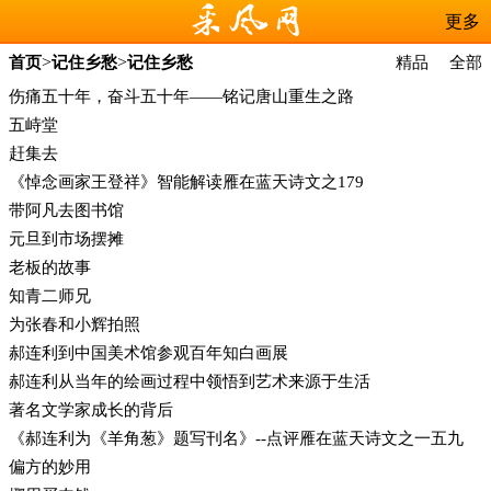
更多
>
>
首页
记住乡愁
记住乡愁
精品
全部
伤痛五十年，奋斗五十年——铭记唐山重生之路
五峙堂
赶集去
《悼念画家王登祥》智能解读雁在蓝天诗文之179
带阿凡去图书馆
元旦到市场摆摊
老板的故事
知青二师兄
为张春和小辉拍照
郝连利到中国美术馆参观百年知白画展
郝连利从当年的绘画过程中领悟到艺术来源于生活
著名文学家成长的背后
《郝连利为《羊角葱》题写刊名》--点评雁在蓝天诗文之一五九
偏方的妙用